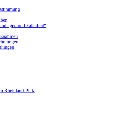
bestimmung
aben
ndlagen und Fallarbeit“
Maßnahmen
chulungen
hulungen
n Rheinland-Pfalz