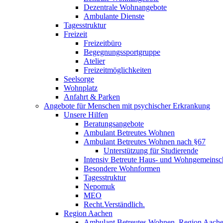
Dezentrale Wohnangebote
Ambulante Dienste
Tagesstruktur
Freizeit
Freizeitbüro
Begegnungssportgruppe
Atelier
Freizeitmöglichkeiten
Seelsorge
Wohnplatz
Anfahrt & Parken
Angebote für Menschen mit psychischer Erkrankung
Unsere Hilfen
Beratungsangebote
Ambulant Betreutes Wohnen
Ambulant Betreutes Wohnen nach §67
Unterstützung für Studierende
Intensiv Betreute Haus- und Wohngemeinsc
Besondere Wohnformen
Tagesstruktur
Nepomuk
MEO
Recht.Verständlich.
Region Aachen
Ambulant Betreutes Wohnen, Region Aach