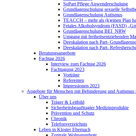
SoPart Pflege Anwenderschulung
Grundlagenschulung sexuelle Selbst
Grundlagenschulung Autismus
TEACCH – mehr als (k)einen Plan h
Fetales Alkoholsyndrom (FASD) „Gru
Grundlagenschulung BEI_NRW
Umgang mit freiheitsentziehenden 
Deeskalation nach Part- Grundlagens
Deeskalation nach Part- Refreshersc
Beratungsangebote
Fachtag 2026
Interview zum Fachtag 2026
Fachtagung 2023
Vorträge
Referenten
Impressionen 2023
Angebote für Menschen mit Behinderung und Autismus i
Über uns
Träger & Leitbild
Sicherheitsbeauftragter Medizinprodukte
Prävention und Schutz
Chronik
Telefonverzeichnis
Leben in Kloster Ebernach
Zentrale Wohnangebote