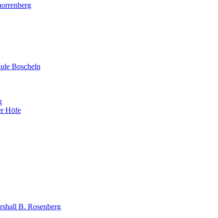
norrenberg
ule Boscheln
g
er Höfe
shall B. Rosenberg