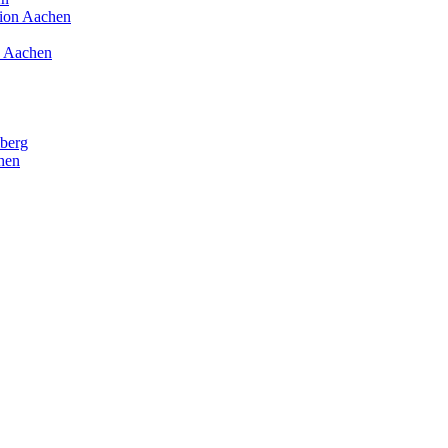
ion Aachen
, Aachen
lberg
hen