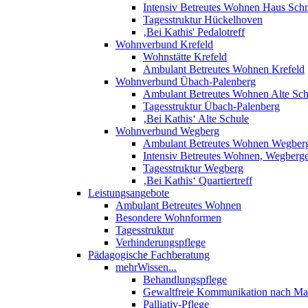
Intensiv Betreutes Wohnen Haus Sch
Tagesstruktur Hückelhoven
‚Bei Kathis' Pedalotreff
Wohnverbund Krefeld
Wohnstätte Krefeld
Ambulant Betreutes Wohnen Krefeld
Wohnverbund Übach-Palenberg
Ambulant Betreutes Wohnen Alte Sch
Tagesstruktur Übach-Palenberg
‚Bei Kathis‘ Alte Schule
Wohnverbund Wegberg
Ambulant Betreutes Wohnen Wegber
Intensiv Betreutes Wohnen, Wegberg
Tagesstruktur Wegberg
‚Bei Kathis‘ Quartiertreff
Leistungsangebote
Ambulant Betreutes Wohnen
Besondere Wohnformen
Tagesstruktur
Verhinderungspflege
Pädagogische Fachberatung
mehrWissen...
Behandlungspflege
Gewaltfreie Kommunikation nach Mar
Palliativ-Pflege