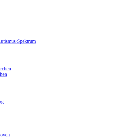
 Autismus-Spektrum
irchen
chen
rg
hoven