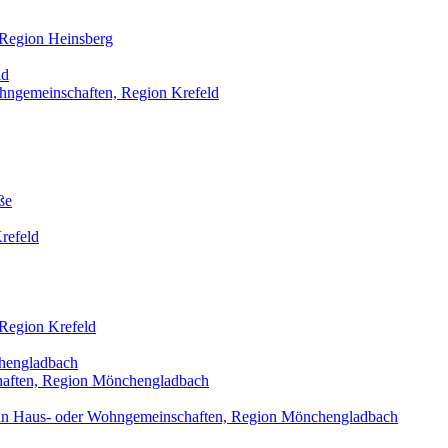
 Region Heinsberg
ld
ohngemeinschaften, Region Krefeld
ße
refeld
 Region Krefeld
hengladbach
haften, Region Mönchengladbach
t in Haus- oder Wohngemeinschaften, Region Mönchengladbach