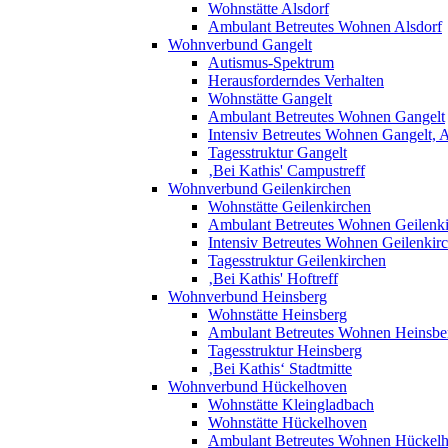
Wohnstätte Alsdorf
Ambulant Betreutes Wohnen Alsdorf
Wohnverbund Gangelt
Autismus-Spektrum
Herausforderndes Verhalten
Wohnstätte Gangelt
Ambulant Betreutes Wohnen Gangelt
Intensiv Betreutes Wohnen Gangelt,
Tagesstruktur Gangelt
‚Bei Kathis' Campustreff
Wohnverbund Geilenkirchen
Wohnstätte Geilenkirchen
Ambulant Betreutes Wohnen Geilenk
Intensiv Betreutes Wohnen Geilenkir
Tagesstruktur Geilenkirchen
‚Bei Kathis' Hoftreff
Wohnverbund Heinsberg
Wohnstätte Heinsberg
Ambulant Betreutes Wohnen Heinsbe
Tagesstruktur Heinsberg
‚Bei Kathis‘ Stadtmitte
Wohnverbund Hückelhoven
Wohnstätte Kleingladbach
Wohnstätte Hückelhoven
Ambulant Betreutes Wohnen Hückel