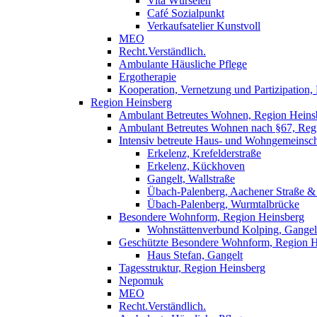
Vita Würselen
Café Sozialpunkt
Verkaufsatelier Kunstvoll
MEO
Recht.Verständlich.
Ambulante Häusliche Pflege
Ergotherapie
Kooperation, Vernetzung und Partizipation
Region Heinsberg
Ambulant Betreutes Wohnen, Region Heins
Ambulant Betreutes Wohnen nach §67, Reg
Intensiv betreute Haus- und Wohngemeinsch
Erkelenz, Krefelderstraße
Erkelenz, Kückhoven
Gangelt, Wallstraße
Übach-Palenberg, Aachener Straße 
Übach-Palenberg, Wurmtalbrücke
Besondere Wohnform, Region Heinsberg
Wohnstättenverbund Kolping, Gangel
Geschützte Besondere Wohnform, Region H
Haus Stefan, Gangelt
Tagesstruktur, Region Heinsberg
Nepomuk
MEO
Recht.Verständlich.