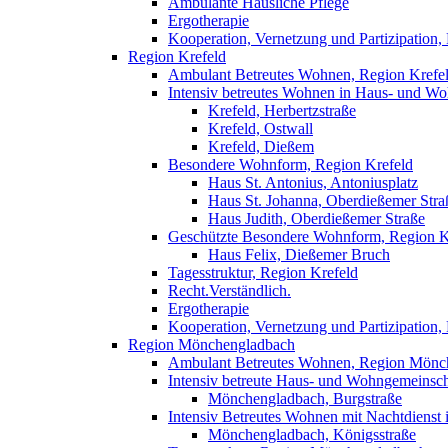
Ambulante Häusliche Pflege
Ergotherapie
Kooperation, Vernetzung und Partizipation,
Region Krefeld
Ambulant Betreutes Wohnen, Region Krefe
Intensiv betreutes Wohnen in Haus- und W
Krefeld, Herbertzstraße
Krefeld, Ostwall
Krefeld, Dießem
Besondere Wohnform, Region Krefeld
Haus St. Antonius, Antoniusplatz
Haus St. Johanna, Oberdießemer Stra
Haus Judith, Oberdießemer Straße
Geschützte Besondere Wohnform, Region K
Haus Felix, Dießemer Bruch
Tagesstruktur, Region Krefeld
Recht.Verständlich.
Ergotherapie
Kooperation, Vernetzung und Partizipation,
Region Mönchengladbach
Ambulant Betreutes Wohnen, Region Mönc
Intensiv betreute Haus- und Wohngemeinsc
Mönchengladbach, Burgstraße
Intensiv Betreutes Wohnen mit Nachtdiens
Mönchengladbach, Königsstraße