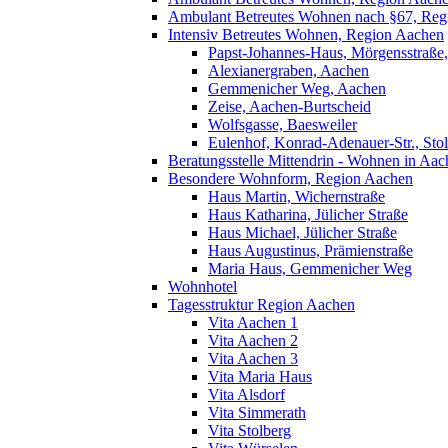
Ambulant Betreutes Wohnen nach §67, Reg
Intensiv Betreutes Wohnen, Region Aachen
Papst-Johannes-Haus, Mörgensstraße
Alexianergraben, Aachen
Gemmenicher Weg, Aachen
Zeise, Aachen-Burtscheid
Wolfsgasse, Baesweiler
Eulenhof, Konrad-Adenauer-Str., Sto
Beratungsstelle Mittendrin - Wohnen in Aac
Besondere Wohnform, Region Aachen
Haus Martin, Wichernstraße
Haus Katharina, Jülicher Straße
Haus Michael, Jülicher Straße
Haus Augustinus, Prämienstraße
Maria Haus, Gemmenicher Weg
Wohnhotel
Tagesstruktur Region Aachen
Vita Aachen 1
Vita Aachen 2
Vita Aachen 3
Vita Maria Haus
Vita Alsdorf
Vita Simmerath
Vita Stolberg