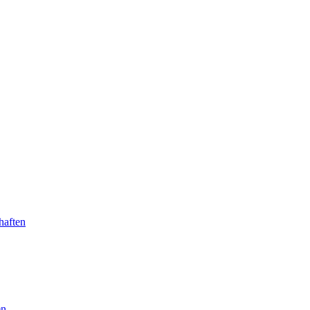
haften
en