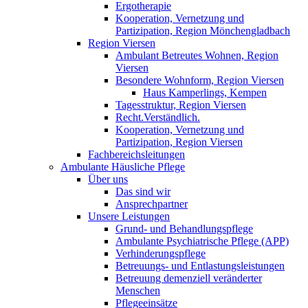
Ergotherapie
Kooperation, Vernetzung und
Partizipation, Region Mönchengladbach
Region Viersen
Ambulant Betreutes Wohnen, Region
Viersen
Besondere Wohnform, Region Viersen
Haus Kamperlings, Kempen
Tagesstruktur, Region Viersen
Recht.Verständlich.
Kooperation, Vernetzung und
Partizipation, Region Viersen
Fachbereichsleitungen
Ambulante Häusliche Pflege
Über uns
Das sind wir
Ansprechpartner
Unsere Leistungen
Grund- und Behandlungspflege
Ambulante Psychiatrische Pflege (APP)
Verhinderungspflege
Betreuungs- und Entlastungsleistungen
Betreuung demenziell veränderter
Menschen
Pflegeeinsätze