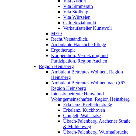
Vita Alsdorf
Vita Simmerath
Vita Stolberg
Vita Würselen
Café Sozialpunkt
Verkaufsatelier Kunstvoll
MEO
Recht.Verständlich.
Ambulante Häusliche Pflege
Ergotherapie
Kooperation, Vernetzung und
Partizipation, Region Aachen
Region Heinsberg
Ambulant Betreutes Wohnen, Region
Heinsberg
Ambulant Betreutes Wohnen nach §67,
Region Heinsberg
Intensiv betreute Haus- und
Wohngemeinschaften, Region Heinsberg
Erkelenz, Krefelderstraße
Erkelenz, Kückhoven
Gangelt, Wallstraße
Übach-Palenberg, Aachener Straße
& Mühlenweg
Übach-Palenberg, Wurmtalbrücke