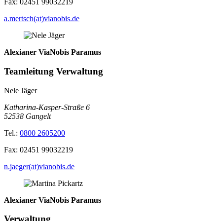
Fax:
02451 99032219
a.mertsch(at)vianobis.de
Alexianer ViaNobis Paramus
Teamleitung Verwaltung
Nele Jäger
Katharina-Kasper-Straße 6
52538
Gangelt
Tel.:
0800 2605200
Fax:
02451 99032219
n.jaeger(at)vianobis.de
Alexianer ViaNobis Paramus
Verwaltung