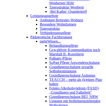
Wegberger Höfe
Tagesstruktur Wegberg
‚Bei Kathis‘ Quartiertreff
Leistungsangebote
Ambulant Betreutes Wohnen
Besondere Wohnformen
Tagesstruktur
Verhinderungspflege
Pädagogische Fachberatung
mehrWissen...
Behandlungspflege
Gewaltfreie Kommunikation nach
Marshall B. Rosenberg
Palliativ-Pflege
SoPart Pflege Anwenderschulung
Grundlagenschulung sexuelle
Selbstbestimmung
Grundlagenschulung Autismus
TEACCH – mehr als (k)einen Plan
haben
Fetales Alkoholsyndrom (FASD)
„Grundlagen und Fallarbeit“
Grundlagenschulung BEI_NRW
Umgang mit freiheitsentziehenden
Maßnahmen