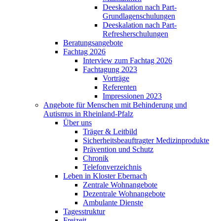
Deeskalation nach Part-
Grundlagenschulungen
Deeskalation nach Part-
Refresherschulungen
Beratungsangebote
Fachtag 2026
Interview zum Fachtag 2026
Fachtagung 2023
Vorträge
Referenten
Impressionen 2023
Angebote für Menschen mit Behinderung und
Autismus in Rheinland-Pfalz
Über uns
Träger & Leitbild
Sicherheitsbeauftragter Medizinprodukte
Prävention und Schutz
Chronik
Telefonverzeichnis
Leben in Kloster Ebernach
Zentrale Wohnangebote
Dezentrale Wohnangebote
Ambulante Dienste
Tagesstruktur
Freizeit