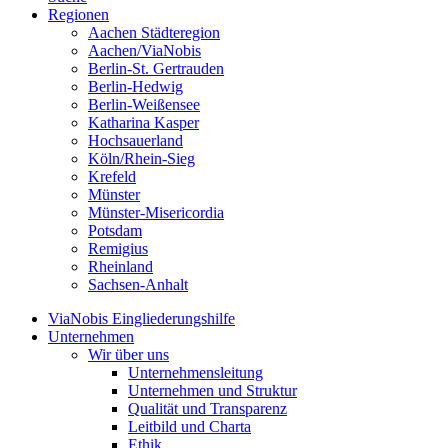
Regionen
Aachen Städteregion
Aachen/ViaNobis
Berlin-St. Gertrauden
Berlin-Hedwig
Berlin-Weißensee
Katharina Kasper
Hochsauerland
Köln/Rhein-Sieg
Krefeld
Münster
Münster-Misericordia
Potsdam
Remigius
Rheinland
Sachsen-Anhalt
ViaNobis Eingliederungshilfe
Unternehmen
Wir über uns
Unternehmensleitung
Unternehmen und Struktur
Qualität und Transparenz
Leitbild und Charta
Ethik