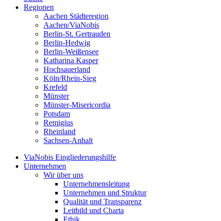
Regionen
Aachen Städteregion
Aachen/ViaNobis
Berlin-St. Gertrauden
Berlin-Hedwig
Berlin-Weißensee
Katharina Kasper
Hochsauerland
Köln/Rhein-Sieg
Krefeld
Münster
Münster-Misericordia
Potsdam
Remigius
Rheinland
Sachsen-Anhalt
ViaNobis Eingliederungshilfe
Unternehmen
Wir über uns
Unternehmensleitung
Unternehmen und Struktur
Qualität und Transparenz
Leitbild und Charta
Ethik