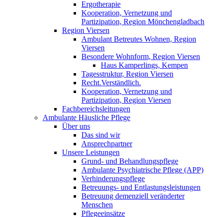
Ergotherapie
Kooperation, Vernetzung und
Partizipation, Region Mönchengladbach
Region Viersen
Ambulant Betreutes Wohnen, Region
Viersen
Besondere Wohnform, Region Viersen
Haus Kamperlings, Kempen
Tagesstruktur, Region Viersen
Recht.Verständlich.
Kooperation, Vernetzung und
Partizipation, Region Viersen
Fachbereichsleitungen
Ambulante Häusliche Pflege
Über uns
Das sind wir
Ansprechpartner
Unsere Leistungen
Grund- und Behandlungspflege
Ambulante Psychiatrische Pflege (APP)
Verhinderungspflege
Betreuungs- und Entlastungsleistungen
Betreuung demenziell veränderter
Menschen
Pflegeeinsätze