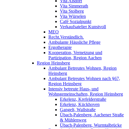
Vita Alsdorf
Vita Simmerath
Vita Stolberg
Vita Würselen
Café Sozialpunkt
Verkaufsatelier Kunstvoll
MEO
Recht.Verständlich.
Ambulante Häusliche Pflege
Ergotherapie
Kooperation, Vernetzung und
Partizipation, Region Aachen
Region Heinsberg
Ambulant Betreutes Wohnen, Region
Heinsberg
Ambulant Betreutes Wohnen nach §67,
Region Heinsberg
Intensiv betreute Haus- und
Wohngemeinschaften, Region Heinsberg
Erkelenz, Krefelderstraße
Erkelenz, Kückhoven
Gangelt, Wallstraße
Übach-Palenberg, Aachener Straße
& Mühlenweg
Übach-Palenberg, Wurmtalbrücke