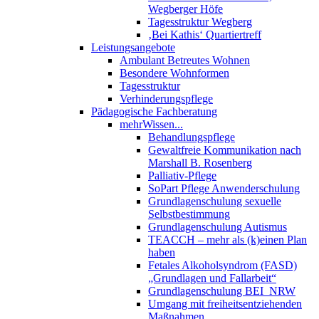
Wegberger Höfe
Tagesstruktur Wegberg
‚Bei Kathis‘ Quartiertreff
Leistungsangebote
Ambulant Betreutes Wohnen
Besondere Wohnformen
Tagesstruktur
Verhinderungspflege
Pädagogische Fachberatung
mehrWissen...
Behandlungspflege
Gewaltfreie Kommunikation nach
Marshall B. Rosenberg
Palliativ-Pflege
SoPart Pflege Anwenderschulung
Grundlagenschulung sexuelle
Selbstbestimmung
Grundlagenschulung Autismus
TEACCH – mehr als (k)einen Plan
haben
Fetales Alkoholsyndrom (FASD)
„Grundlagen und Fallarbeit“
Grundlagenschulung BEI_NRW
Umgang mit freiheitsentziehenden
Maßnahmen