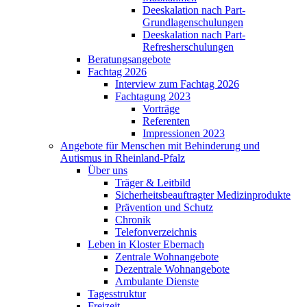
Deeskalation nach Part-
Grundlagenschulungen
Deeskalation nach Part-
Refresherschulungen
Beratungsangebote
Fachtag 2026
Interview zum Fachtag 2026
Fachtagung 2023
Vorträge
Referenten
Impressionen 2023
Angebote für Menschen mit Behinderung und
Autismus in Rheinland-Pfalz
Über uns
Träger & Leitbild
Sicherheitsbeauftragter Medizinprodukte
Prävention und Schutz
Chronik
Telefonverzeichnis
Leben in Kloster Ebernach
Zentrale Wohnangebote
Dezentrale Wohnangebote
Ambulante Dienste
Tagesstruktur
Freizeit