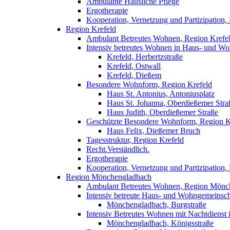
Ambulante Häusliche Pflege
Ergotherapie
Kooperation, Vernetzung und Partizipation,
Region Krefeld
Ambulant Betreutes Wohnen, Region Krefe
Intensiv betreutes Wohnen in Haus- und W
Krefeld, Herbertzstraße
Krefeld, Ostwall
Krefeld, Dießem
Besondere Wohnform, Region Krefeld
Haus St. Antonius, Antoniusplatz
Haus St. Johanna, Oberdießemer Stra
Haus Judith, Oberdießemer Straße
Geschützte Besondere Wohnform, Region K
Haus Felix, Dießemer Bruch
Tagesstruktur, Region Krefeld
Recht.Verständlich.
Ergotherapie
Kooperation, Vernetzung und Partizipation,
Region Mönchengladbach
Ambulant Betreutes Wohnen, Region Mönc
Intensiv betreute Haus- und Wohngemeinsc
Mönchengladbach, Burgstraße
Intensiv Betreutes Wohnen mit Nachtdiens
Mönchengladbach, Königsstraße