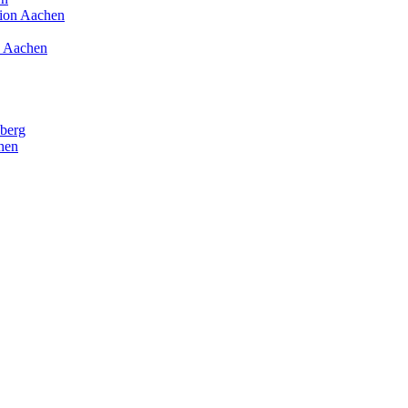
ion Aachen
, Aachen
lberg
hen