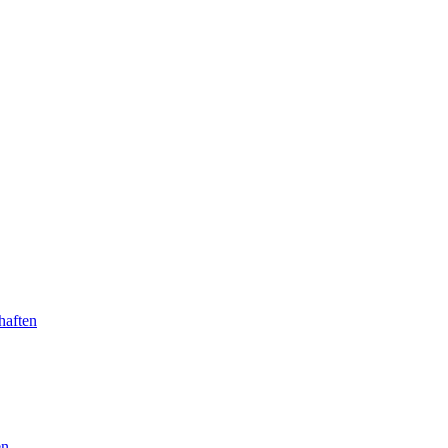
haften
en