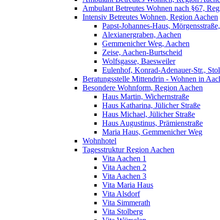
Ambulant Betreutes Wohnen nach §67, Reg
Intensiv Betreutes Wohnen, Region Aachen
Papst-Johannes-Haus, Mörgensstraße
Alexianergraben, Aachen
Gemmenicher Weg, Aachen
Zeise, Aachen-Burtscheid
Wolfsgasse, Baesweiler
Eulenhof, Konrad-Adenauer-Str., Sto
Beratungsstelle Mittendrin - Wohnen in Aac
Besondere Wohnform, Region Aachen
Haus Martin, Wichernstraße
Haus Katharina, Jülicher Straße
Haus Michael, Jülicher Straße
Haus Augustinus, Prämienstraße
Maria Haus, Gemmenicher Weg
Wohnhotel
Tagesstruktur Region Aachen
Vita Aachen 1
Vita Aachen 2
Vita Aachen 3
Vita Maria Haus
Vita Alsdorf
Vita Simmerath
Vita Stolberg