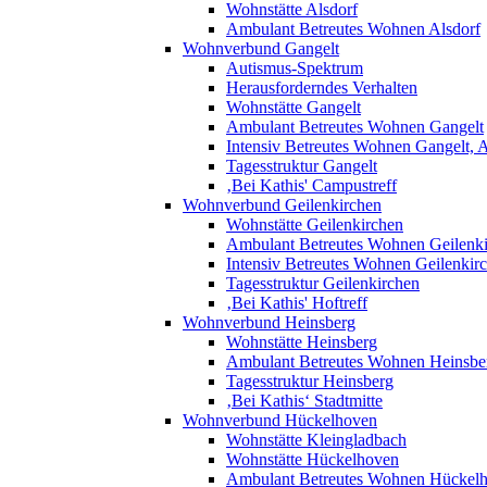
Wohnstätte Alsdorf
Ambulant Betreutes Wohnen Alsdorf
Wohnverbund Gangelt
Autismus-Spektrum
Herausforderndes Verhalten
Wohnstätte Gangelt
Ambulant Betreutes Wohnen Gangelt
Intensiv Betreutes Wohnen Gangelt,
Tagesstruktur Gangelt
‚Bei Kathis' Campustreff
Wohnverbund Geilenkirchen
Wohnstätte Geilenkirchen
Ambulant Betreutes Wohnen Geilenk
Intensiv Betreutes Wohnen Geilenkir
Tagesstruktur Geilenkirchen
‚Bei Kathis' Hoftreff
Wohnverbund Heinsberg
Wohnstätte Heinsberg
Ambulant Betreutes Wohnen Heinsbe
Tagesstruktur Heinsberg
‚Bei Kathis‘ Stadtmitte
Wohnverbund Hückelhoven
Wohnstätte Kleingladbach
Wohnstätte Hückelhoven
Ambulant Betreutes Wohnen Hückel