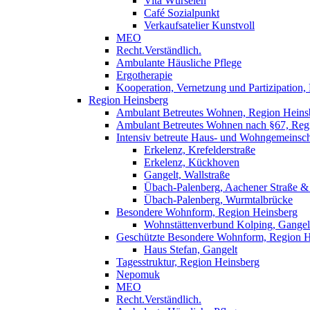
Vita Würselen
Café Sozialpunkt
Verkaufsatelier Kunstvoll
MEO
Recht.Verständlich.
Ambulante Häusliche Pflege
Ergotherapie
Kooperation, Vernetzung und Partizipation
Region Heinsberg
Ambulant Betreutes Wohnen, Region Heins
Ambulant Betreutes Wohnen nach §67, Reg
Intensiv betreute Haus- und Wohngemeinsch
Erkelenz, Krefelderstraße
Erkelenz, Kückhoven
Gangelt, Wallstraße
Übach-Palenberg, Aachener Straße 
Übach-Palenberg, Wurmtalbrücke
Besondere Wohnform, Region Heinsberg
Wohnstättenverbund Kolping, Gangel
Geschützte Besondere Wohnform, Region H
Haus Stefan, Gangelt
Tagesstruktur, Region Heinsberg
Nepomuk
MEO
Recht.Verständlich.