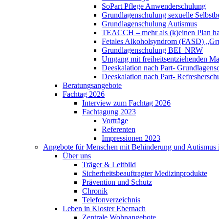
SoPart Pflege Anwenderschulung
Grundlagenschulung sexuelle Selbst
Grundlagenschulung Autismus
TEACCH – mehr als (k)einen Plan h
Fetales Alkoholsyndrom (FASD) „Gru
Grundlagenschulung BEI_NRW
Umgang mit freiheitsentziehenden 
Deeskalation nach Part- Grundlagens
Deeskalation nach Part- Refreshersc
Beratungsangebote
Fachtag 2026
Interview zum Fachtag 2026
Fachtagung 2023
Vorträge
Referenten
Impressionen 2023
Angebote für Menschen mit Behinderung und Autismus i
Über uns
Träger & Leitbild
Sicherheitsbeauftragter Medizinprodukte
Prävention und Schutz
Chronik
Telefonverzeichnis
Leben in Kloster Ebernach
Zentrale Wohnangebote