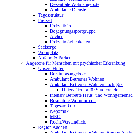
Dezentrale Wohnangebote
Ambulante Dienste
Tagesstruktur
Freizeit
Freizeitbüro
Begegnungssportgruppe
Atelier
Freizeitmöglichkeiten
Seelsorge
Wohnplatz
Anfahrt & Parken
Angebote für Menschen mit psychischer Erkrankung
Unsere Hilfen
Beratungsangebote
Ambulant Betreutes Wohnen
Ambulant Betreutes Wohnen nach §67
Unterstützung für Studierende
Intensiv Betreute Haus- und Wohngemeinsc
Besondere Wohnformen
Tagesstruktur
Nepomuk
MEO
Recht.Verständlich.
Region Aachen
Ambulant Betreutes Wohnen, Region Aach