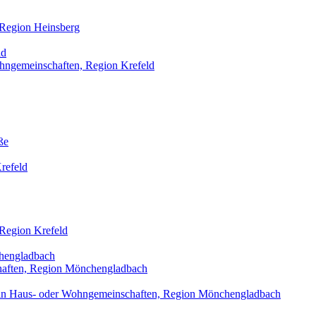
 Region Heinsberg
ld
ohngemeinschaften, Region Krefeld
ße
refeld
 Region Krefeld
hengladbach
haften, Region Mönchengladbach
t in Haus- oder Wohngemeinschaften, Region Mönchengladbach