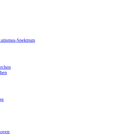
 Autismus-Spektrum
irchen
chen
rg
hoven