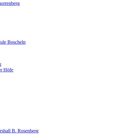
norrenberg
ule Boscheln
g
er Höfe
shall B. Rosenberg