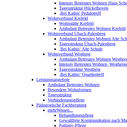
Intensiv Betreutes Wohnen Haus Sch
Tagesstruktur Hückelhoven
‚Bei Kathis' Pedalotreff
Wohnverbund Krefeld
Wohnstätte Krefeld
Ambulant Betreutes Wohnen Krefeld
Wohnverbund Übach-Palenberg
Ambulant Betreutes Wohnen Alte Sch
Tagesstruktur Übach-Palenberg
‚Bei Kathis‘ Alte Schule
Wohnverbund Wegberg
Ambulant Betreutes Wohnen Wegber
Intensiv Betreutes Wohnen, Wegberg
Tagesstruktur Wegberg
‚Bei Kathis‘ Quartiertreff
Leistungsangebote
Ambulant Betreutes Wohnen
Besondere Wohnformen
Tagesstruktur
Verhinderungspflege
Pädagogische Fachberatung
mehrWissen...
Behandlungspflege
Gewaltfreie Kommunikation nach Mar
Palliativ-Pflege