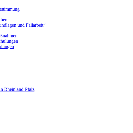
bestimmung
aben
ndlagen und Fallarbeit“
Maßnahmen
chulungen
hulungen
n Rheinland-Pfalz