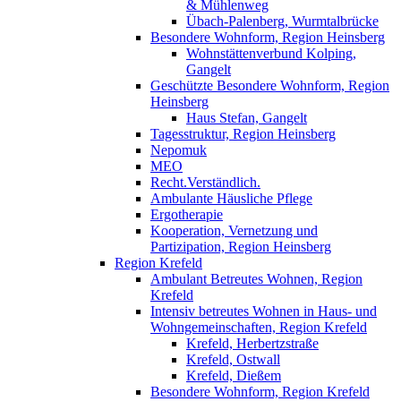
& Mühlenweg
Übach-Palenberg, Wurmtalbrücke
Besondere Wohnform, Region Heinsberg
Wohnstättenverbund Kolping,
Gangelt
Geschützte Besondere Wohnform, Region
Heinsberg
Haus Stefan, Gangelt
Tagesstruktur, Region Heinsberg
Nepomuk
MEO
Recht.Verständlich.
Ambulante Häusliche Pflege
Ergotherapie
Kooperation, Vernetzung und
Partizipation, Region Heinsberg
Region Krefeld
Ambulant Betreutes Wohnen, Region
Krefeld
Intensiv betreutes Wohnen in Haus- und
Wohngemeinschaften, Region Krefeld
Krefeld, Herbertzstraße
Krefeld, Ostwall
Krefeld, Dießem
Besondere Wohnform, Region Krefeld