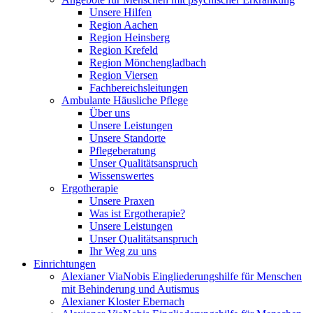
Unsere Hilfen
Region Aachen
Region Heinsberg
Region Krefeld
Region Mönchengladbach
Region Viersen
Fachbereichsleitungen
Ambulante Häusliche Pflege
Über uns
Unsere Leistungen
Unsere Standorte
Pflegeberatung
Unser Qualitätsanspruch
Wissenswertes
Ergotherapie
Unsere Praxen
Was ist Ergotherapie?
Unsere Leistungen
Unser Qualitätsanspruch
Ihr Weg zu uns
Einrichtungen
Alexianer ViaNobis Eingliederungshilfe für Menschen
mit Behinderung und Autismus
Alexianer Kloster Ebernach