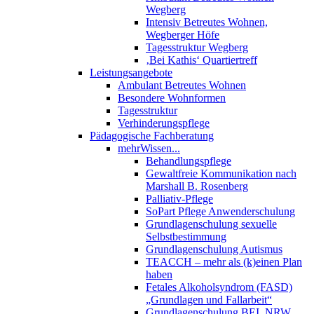
Wegberg
Intensiv Betreutes Wohnen,
Wegberger Höfe
Tagesstruktur Wegberg
‚Bei Kathis‘ Quartiertreff
Leistungsangebote
Ambulant Betreutes Wohnen
Besondere Wohnformen
Tagesstruktur
Verhinderungspflege
Pädagogische Fachberatung
mehrWissen...
Behandlungspflege
Gewaltfreie Kommunikation nach
Marshall B. Rosenberg
Palliativ-Pflege
SoPart Pflege Anwenderschulung
Grundlagenschulung sexuelle
Selbstbestimmung
Grundlagenschulung Autismus
TEACCH – mehr als (k)einen Plan
haben
Fetales Alkoholsyndrom (FASD)
„Grundlagen und Fallarbeit“
Grundlagenschulung BEI_NRW