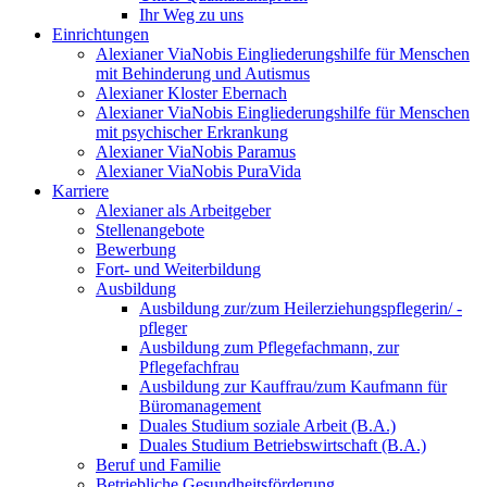
Ihr Weg zu uns
Einrichtungen
Alexianer ViaNobis Eingliederungshilfe für Menschen
mit Behinderung und Autismus
Alexianer Kloster Ebernach
Alexianer ViaNobis Eingliederungshilfe für Menschen
mit psychischer Erkrankung
Alexianer ViaNobis Paramus
Alexianer ViaNobis PuraVida
Karriere
Alexianer als Arbeitgeber
Stellenangebote
Bewerbung
Fort- und Weiterbildung
Ausbildung
Ausbildung zur/zum Heilerziehungspflegerin/ -
pfleger
Ausbildung zum Pflegefachmann, zur
Pflegefachfrau
Ausbildung zur Kauffrau/zum Kaufmann für
Büromanagement
Duales Studium soziale Arbeit (B.A.)
Duales Studium Betriebswirtschaft (B.A.)
Beruf und Familie
Betriebliche Gesundheitsförderung