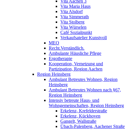
Vita Aachen 3
Vita Maria Haus
Vita Alsdorf
Vita Simmerath
Vita Stolberg
Vita Würselen
Café Sozialpunkt
Verkaufsatelier Kunstvoll
MEO
Recht.Verständlich.
Ambulante Häusliche Pflege
Ergotherapie
Kooperation, Vernetzung und
Partizipation, Region Aachen
Region Heinsberg
Ambulant Betreutes Wohnen, Region
Heinsberg
Ambulant Betreutes Wohnen nach §67,
Region Heinsberg
Intensiv betreute Haus- und
Wohngemeinschaften, Region Heinsberg
Erkelenz, Krefelderstraße
Erkelenz, Kückhoven
Gangelt, Wallstraße
Übach-Palenberg, Aachener Straße