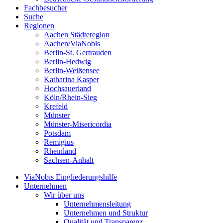
Fachbesucher
Suche
Regionen
Aachen Städteregion
Aachen/ViaNobis
Berlin-St. Gertrauden
Berlin-Hedwig
Berlin-Weißensee
Katharina Kasper
Hochsauerland
Köln/Rhein-Sieg
Krefeld
Münster
Münster-Misericordia
Potsdam
Remigius
Rheinland
Sachsen-Anhalt
ViaNobis Eingliederungshilfe
Unternehmen
Wir über uns
Unternehmensleitung
Unternehmen und Struktur
Qualität und Transparenz