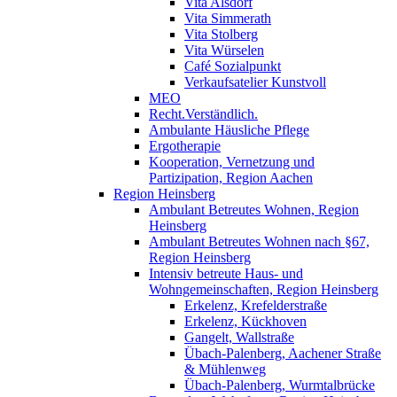
Vita Alsdorf
Vita Simmerath
Vita Stolberg
Vita Würselen
Café Sozialpunkt
Verkaufsatelier Kunstvoll
MEO
Recht.Verständlich.
Ambulante Häusliche Pflege
Ergotherapie
Kooperation, Vernetzung und
Partizipation, Region Aachen
Region Heinsberg
Ambulant Betreutes Wohnen, Region
Heinsberg
Ambulant Betreutes Wohnen nach §67,
Region Heinsberg
Intensiv betreute Haus- und
Wohngemeinschaften, Region Heinsberg
Erkelenz, Krefelderstraße
Erkelenz, Kückhoven
Gangelt, Wallstraße
Übach-Palenberg, Aachener Straße
& Mühlenweg
Übach-Palenberg, Wurmtalbrücke