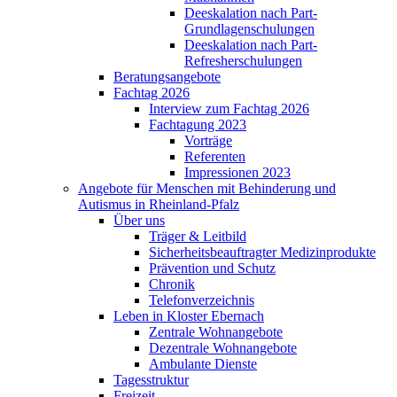
Deeskalation nach Part-
Grundlagenschulungen
Deeskalation nach Part-
Refresherschulungen
Beratungsangebote
Fachtag 2026
Interview zum Fachtag 2026
Fachtagung 2023
Vorträge
Referenten
Impressionen 2023
Angebote für Menschen mit Behinderung und
Autismus in Rheinland-Pfalz
Über uns
Träger & Leitbild
Sicherheitsbeauftragter Medizinprodukte
Prävention und Schutz
Chronik
Telefonverzeichnis
Leben in Kloster Ebernach
Zentrale Wohnangebote
Dezentrale Wohnangebote
Ambulante Dienste
Tagesstruktur
Freizeit