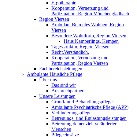
Ergotherapie
Kooperation, Vernetzung und
Partizipation, Region Mönchengladbach
Region Viersen
Ambulant Betreutes Wohnen, Region
Viersen
Besondere Wohnform, Region Viersen
Haus Kamperlings, Kempen
Tagesstruktur, Region Viersen
Recht.Verständlich.
Kooperation, Vernetzung und
Partizipation, Region Viersen
Fachbereichsleitungen
Ambulante Häusliche Pflege
Über uns
Das sind wir
Ansprechpartner
Unsere Leistungen
Grund- und Behandlungspflege
Ambulante Psychiatrische Pflege (APP)
Verhinderungspflege
Betreuungs- und Entlastungsleistungen
Betreuung demenziell veränderter
Menschen
Pflegeeinsätze