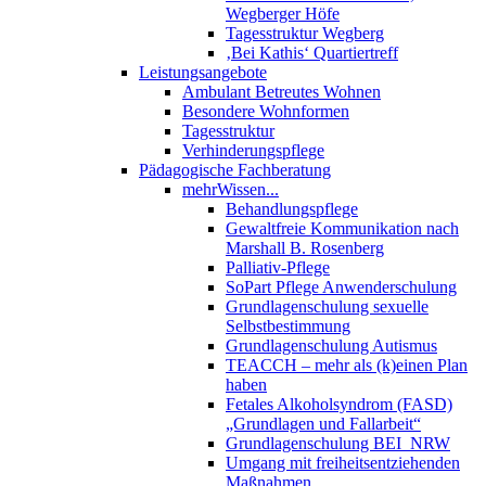
Wegberger Höfe
Tagesstruktur Wegberg
‚Bei Kathis‘ Quartiertreff
Leistungsangebote
Ambulant Betreutes Wohnen
Besondere Wohnformen
Tagesstruktur
Verhinderungspflege
Pädagogische Fachberatung
mehrWissen...
Behandlungspflege
Gewaltfreie Kommunikation nach
Marshall B. Rosenberg
Palliativ-Pflege
SoPart Pflege Anwenderschulung
Grundlagenschulung sexuelle
Selbstbestimmung
Grundlagenschulung Autismus
TEACCH – mehr als (k)einen Plan
haben
Fetales Alkoholsyndrom (FASD)
„Grundlagen und Fallarbeit“
Grundlagenschulung BEI_NRW
Umgang mit freiheitsentziehenden
Maßnahmen