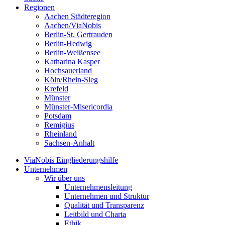
Regionen
Aachen Städteregion
Aachen/ViaNobis
Berlin-St. Gertrauden
Berlin-Hedwig
Berlin-Weißensee
Katharina Kasper
Hochsauerland
Köln/Rhein-Sieg
Krefeld
Münster
Münster-Misericordia
Potsdam
Remigius
Rheinland
Sachsen-Anhalt
ViaNobis Eingliederungshilfe
Unternehmen
Wir über uns
Unternehmensleitung
Unternehmen und Struktur
Qualität und Transparenz
Leitbild und Charta
Ethik