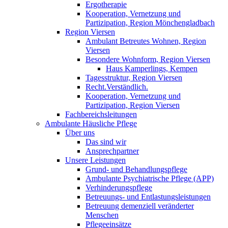
Ergotherapie
Kooperation, Vernetzung und
Partizipation, Region Mönchengladbach
Region Viersen
Ambulant Betreutes Wohnen, Region
Viersen
Besondere Wohnform, Region Viersen
Haus Kamperlings, Kempen
Tagesstruktur, Region Viersen
Recht.Verständlich.
Kooperation, Vernetzung und
Partizipation, Region Viersen
Fachbereichsleitungen
Ambulante Häusliche Pflege
Über uns
Das sind wir
Ansprechpartner
Unsere Leistungen
Grund- und Behandlungspflege
Ambulante Psychiatrische Pflege (APP)
Verhinderungspflege
Betreuungs- und Entlastungsleistungen
Betreuung demenziell veränderter
Menschen
Pflegeeinsätze