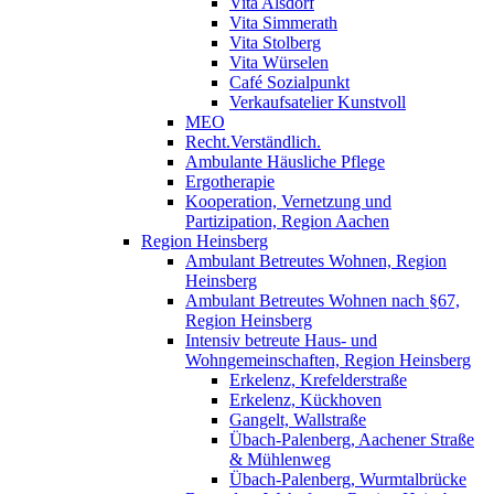
Vita Alsdorf
Vita Simmerath
Vita Stolberg
Vita Würselen
Café Sozialpunkt
Verkaufsatelier Kunstvoll
MEO
Recht.Verständlich.
Ambulante Häusliche Pflege
Ergotherapie
Kooperation, Vernetzung und
Partizipation, Region Aachen
Region Heinsberg
Ambulant Betreutes Wohnen, Region
Heinsberg
Ambulant Betreutes Wohnen nach §67,
Region Heinsberg
Intensiv betreute Haus- und
Wohngemeinschaften, Region Heinsberg
Erkelenz, Krefelderstraße
Erkelenz, Kückhoven
Gangelt, Wallstraße
Übach-Palenberg, Aachener Straße
& Mühlenweg
Übach-Palenberg, Wurmtalbrücke