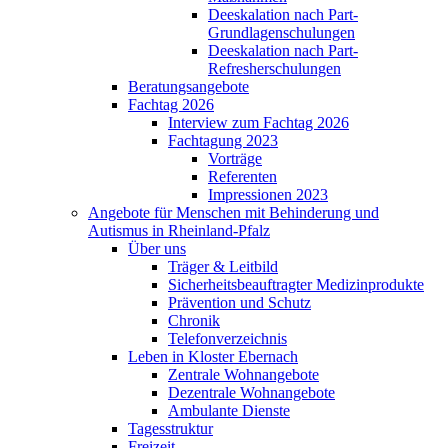
Deeskalation nach Part-
Grundlagenschulungen
Deeskalation nach Part-
Refresherschulungen
Beratungsangebote
Fachtag 2026
Interview zum Fachtag 2026
Fachtagung 2023
Vorträge
Referenten
Impressionen 2023
Angebote für Menschen mit Behinderung und
Autismus in Rheinland-Pfalz
Über uns
Träger & Leitbild
Sicherheitsbeauftragter Medizinprodukte
Prävention und Schutz
Chronik
Telefonverzeichnis
Leben in Kloster Ebernach
Zentrale Wohnangebote
Dezentrale Wohnangebote
Ambulante Dienste
Tagesstruktur
Freizeit