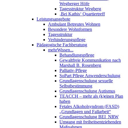
Wegberger Höfe
Tagesstruktur Wegberg
‚Bei Kathis‘ Quartiertreff
Leistungsangebote
Ambulant Betreutes Wohnen
Besondere Wohnformen
Tagesstruktur
Verhinderungspflege
Pädagogische Fachberatung
mehrWissen...
Behandlungspflege
Gewaltfreie Kommunikation nach
Marshall B. Rosenberg
Palliativ-Pflege
SoPart Pflege Anwenderschulung
Grundlagenschulung sexuelle
Selbstbestimmung
Grundlagenschulung Autismus
TEACCH – mehr als (k)einen Plan
haben
Fetales Alkoholsyndrom (FASD)
„Grundlagen und Fallarbeit“
Grundlagenschulung BEI_NRW
Umgang mit freiheitsentziehenden
Maßnahmen