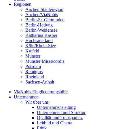
Regionen
Aachen Städteregion
Aachen/ViaNobis
Berlin-St. Gertrauden
Berlin-Hedwig
Berlin-Weißensee
Katharina Kasper
Hochsauerland
Köln/Rhein-Sieg
Krefeld
Münster
Münster-Misericordia
Potsdam
Remigius
Rheinland
Sachsen-Anhalt
ViaNobis Eingliederungshilfe
Unternehmen
Wir über uns
Unternehmensleitung
Unternehmen und Struktur
Qualität und Transparenz
Leitbild und Charta
Ethik