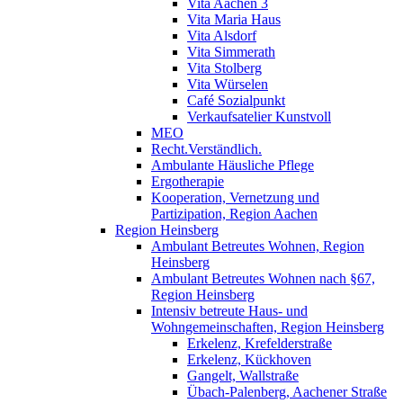
Vita Aachen 3
Vita Maria Haus
Vita Alsdorf
Vita Simmerath
Vita Stolberg
Vita Würselen
Café Sozialpunkt
Verkaufsatelier Kunstvoll
MEO
Recht.Verständlich.
Ambulante Häusliche Pflege
Ergotherapie
Kooperation, Vernetzung und
Partizipation, Region Aachen
Region Heinsberg
Ambulant Betreutes Wohnen, Region
Heinsberg
Ambulant Betreutes Wohnen nach §67,
Region Heinsberg
Intensiv betreute Haus- und
Wohngemeinschaften, Region Heinsberg
Erkelenz, Krefelderstraße
Erkelenz, Kückhoven
Gangelt, Wallstraße
Übach-Palenberg, Aachener Straße