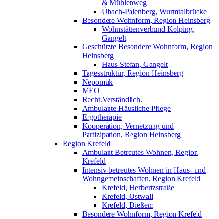
& Mühlenweg
Übach-Palenberg, Wurmtalbrücke
Besondere Wohnform, Region Heinsberg
Wohnstättenverbund Kolping,
Gangelt
Geschützte Besondere Wohnform, Region
Heinsberg
Haus Stefan, Gangelt
Tagesstruktur, Region Heinsberg
Nepomuk
MEO
Recht.Verständlich.
Ambulante Häusliche Pflege
Ergotherapie
Kooperation, Vernetzung und
Partizipation, Region Heinsberg
Region Krefeld
Ambulant Betreutes Wohnen, Region
Krefeld
Intensiv betreutes Wohnen in Haus- und
Wohngemeinschaften, Region Krefeld
Krefeld, Herbertzstraße
Krefeld, Ostwall
Krefeld, Dießem
Besondere Wohnform, Region Krefeld