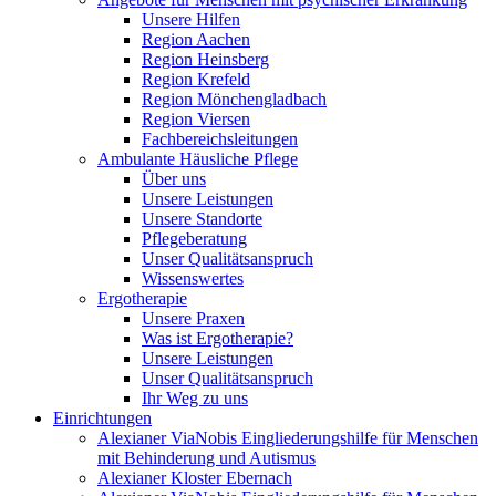
Unsere Hilfen
Region Aachen
Region Heinsberg
Region Krefeld
Region Mönchengladbach
Region Viersen
Fachbereichsleitungen
Ambulante Häusliche Pflege
Über uns
Unsere Leistungen
Unsere Standorte
Pflegeberatung
Unser Qualitätsanspruch
Wissenswertes
Ergotherapie
Unsere Praxen
Was ist Ergotherapie?
Unsere Leistungen
Unser Qualitätsanspruch
Ihr Weg zu uns
Einrichtungen
Alexianer ViaNobis Eingliederungshilfe für Menschen
mit Behinderung und Autismus
Alexianer Kloster Ebernach