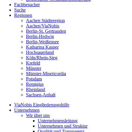
Fachbesucher
Suche
Regionen
Aachen Städteregion
Aachen/ViaNobis
Berlin-St. Gertrauden
Berlin-Hedwig
Berlin-Weißensee
Katharina Kasper
Hochsauerland
Köln/Rhein-Sieg
Krefeld
Münster
Münster-Misericordia
Potsdam
Remigius
Rheinland
Sachsen-Anhalt
ViaNobis Eingliederungshilfe
Unternehmen
Wir über uns
Unternehmensleitung
Unternehmen und Struktur
Qualität und Transparenz