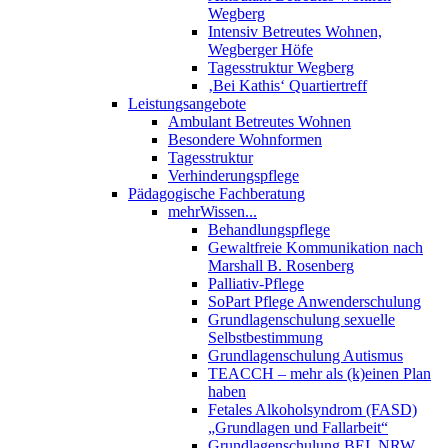
Wegberg
Intensiv Betreutes Wohnen,
Wegberger Höfe
Tagesstruktur Wegberg
‚Bei Kathis‘ Quartiertreff
Leistungsangebote
Ambulant Betreutes Wohnen
Besondere Wohnformen
Tagesstruktur
Verhinderungspflege
Pädagogische Fachberatung
mehrWissen...
Behandlungspflege
Gewaltfreie Kommunikation nach
Marshall B. Rosenberg
Palliativ-Pflege
SoPart Pflege Anwenderschulung
Grundlagenschulung sexuelle
Selbstbestimmung
Grundlagenschulung Autismus
TEACCH – mehr als (k)einen Plan
haben
Fetales Alkoholsyndrom (FASD)
„Grundlagen und Fallarbeit“
Grundlagenschulung BEI_NRW