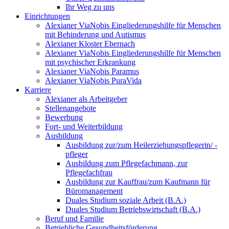
Ihr Weg zu uns
Einrichtungen
Alexianer ViaNobis Eingliederungshilfe für Menschen
mit Behinderung und Autismus
Alexianer Kloster Ebernach
Alexianer ViaNobis Eingliederungshilfe für Menschen
mit psychischer Erkrankung
Alexianer ViaNobis Paramus
Alexianer ViaNobis PuraVida
Karriere
Alexianer als Arbeitgeber
Stellenangebote
Bewerbung
Fort- und Weiterbildung
Ausbildung
Ausbildung zur/zum Heilerziehungspflegerin/ -
pfleger
Ausbildung zum Pflegefachmann, zur
Pflegefachfrau
Ausbildung zur Kauffrau/zum Kaufmann für
Büromanagement
Duales Studium soziale Arbeit (B.A.)
Duales Studium Betriebswirtschaft (B.A.)
Beruf und Familie
Betriebliche Gesundheitsförderung