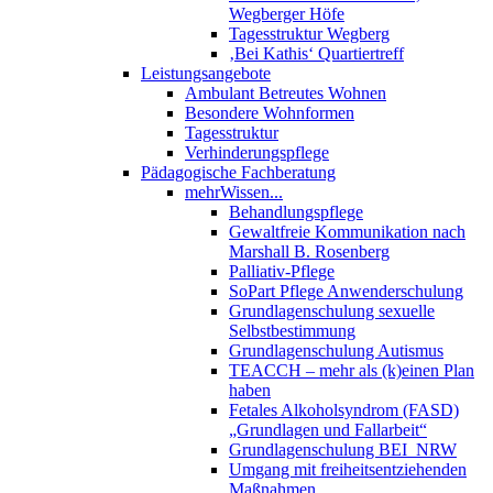
Wegberger Höfe
Tagesstruktur Wegberg
‚Bei Kathis‘ Quartiertreff
Leistungsangebote
Ambulant Betreutes Wohnen
Besondere Wohnformen
Tagesstruktur
Verhinderungspflege
Pädagogische Fachberatung
mehrWissen...
Behandlungspflege
Gewaltfreie Kommunikation nach
Marshall B. Rosenberg
Palliativ-Pflege
SoPart Pflege Anwenderschulung
Grundlagenschulung sexuelle
Selbstbestimmung
Grundlagenschulung Autismus
TEACCH – mehr als (k)einen Plan
haben
Fetales Alkoholsyndrom (FASD)
„Grundlagen und Fallarbeit“
Grundlagenschulung BEI_NRW
Umgang mit freiheitsentziehenden
Maßnahmen