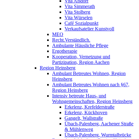
Vita Alsdorf
Vita Simmerath
Vita Stolberg
Vita Würselen
Café Sozialpunkt
Verkaufsatelier Kunstvoll
MEO
Recht.Verständlich.
Ambulante Häusliche Pflege
Ergotherapie
Kooperation, Vernetzung und
Partizipation, Region Aachen
Region Heinsberg
Ambulant Betreutes Wohnen, Region
Heinsberg
Ambulant Betreutes Wohnen nach §67,
Region Heinsberg
Intensiv betreute Haus- und
Wohngemeinschaften, Region Heinsberg
Erkelenz, Krefelderstraße
Erkelenz, Kückhoven
Gangelt, Wallstraße
Übach-Palenberg, Aachener Straße
& Mühlenweg
Übach-Palenberg, Wurmtalbrücke