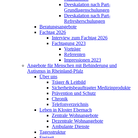
Deeskalation nach Part-
Grundlagenschulungen
Deeskalation nach Part-
Refresherschulungen
Beratungsangebote
Fachtag 2026
Interview zum Fachtag 2026
Fachtagung 2023
Vorträge
Referenten
Impressionen 2023
Angebote für Menschen mit Behinderung und
Autismus in Rheinland-Pfalz
Über uns
Träger & Leitbild
Sicherheitsbeauftragter Medizinprodukte
Prävention und Schutz
Chronik
Telefonverzeichnis
Leben in Kloster Ebernach
Zentrale Wohnangebote
Dezentrale Wohnangebote
Ambulante Dienste
Tagesstruktur
Freizeit