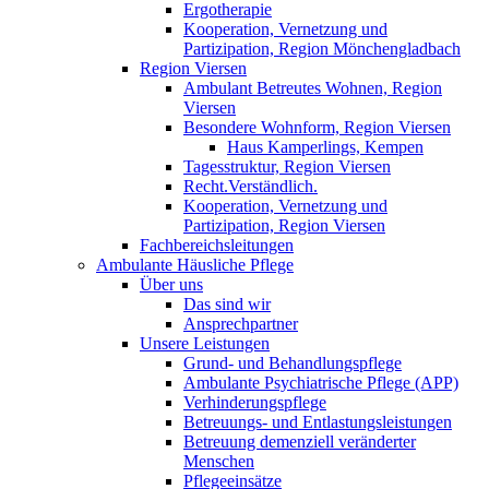
Ergotherapie
Kooperation, Vernetzung und
Partizipation, Region Mönchengladbach
Region Viersen
Ambulant Betreutes Wohnen, Region
Viersen
Besondere Wohnform, Region Viersen
Haus Kamperlings, Kempen
Tagesstruktur, Region Viersen
Recht.Verständlich.
Kooperation, Vernetzung und
Partizipation, Region Viersen
Fachbereichsleitungen
Ambulante Häusliche Pflege
Über uns
Das sind wir
Ansprechpartner
Unsere Leistungen
Grund- und Behandlungspflege
Ambulante Psychiatrische Pflege (APP)
Verhinderungspflege
Betreuungs- und Entlastungsleistungen
Betreuung demenziell veränderter
Menschen
Pflegeeinsätze