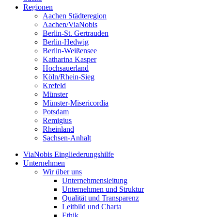
Regionen
Aachen Städteregion
Aachen/ViaNobis
Berlin-St. Gertrauden
Berlin-Hedwig
Berlin-Weißensee
Katharina Kasper
Hochsauerland
Köln/Rhein-Sieg
Krefeld
Münster
Münster-Misericordia
Potsdam
Remigius
Rheinland
Sachsen-Anhalt
ViaNobis Eingliederungshilfe
Unternehmen
Wir über uns
Unternehmensleitung
Unternehmen und Struktur
Qualität und Transparenz
Leitbild und Charta
Ethik