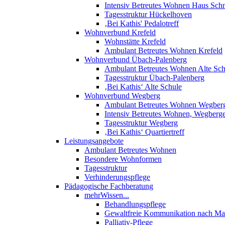
Intensiv Betreutes Wohnen Haus Sch
Tagesstruktur Hückelhoven
‚Bei Kathis' Pedalotreff
Wohnverbund Krefeld
Wohnstätte Krefeld
Ambulant Betreutes Wohnen Krefeld
Wohnverbund Übach-Palenberg
Ambulant Betreutes Wohnen Alte Sch
Tagesstruktur Übach-Palenberg
‚Bei Kathis‘ Alte Schule
Wohnverbund Wegberg
Ambulant Betreutes Wohnen Wegber
Intensiv Betreutes Wohnen, Wegberg
Tagesstruktur Wegberg
‚Bei Kathis‘ Quartiertreff
Leistungsangebote
Ambulant Betreutes Wohnen
Besondere Wohnformen
Tagesstruktur
Verhinderungspflege
Pädagogische Fachberatung
mehrWissen...
Behandlungspflege
Gewaltfreie Kommunikation nach Mar
Palliativ-Pflege