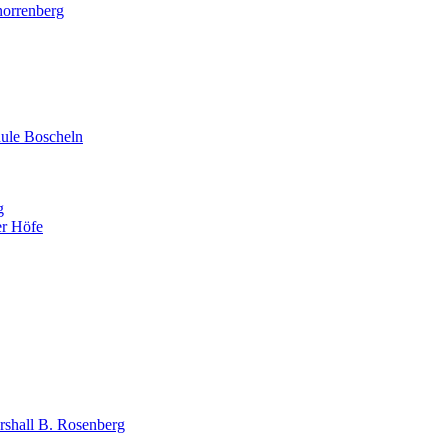
norrenberg
ule Boscheln
g
er Höfe
shall B. Rosenberg