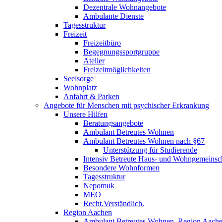
Dezentrale Wohnangebote
Ambulante Dienste
Tagesstruktur
Freizeit
Freizeitbüro
Begegnungssportgruppe
Atelier
Freizeitmöglichkeiten
Seelsorge
Wohnplatz
Anfahrt & Parken
Angebote für Menschen mit psychischer Erkrankung
Unsere Hilfen
Beratungsangebote
Ambulant Betreutes Wohnen
Ambulant Betreutes Wohnen nach §67
Unterstützung für Studierende
Intensiv Betreute Haus- und Wohngemeinsc
Besondere Wohnformen
Tagesstruktur
Nepomuk
MEO
Recht.Verständlich.
Region Aachen
Ambulant Betreutes Wohnen, Region Aach