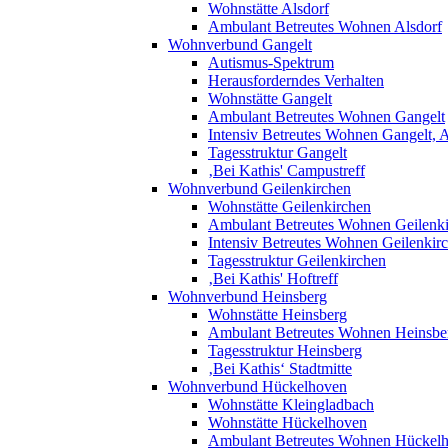
Wohnstätte Alsdorf
Ambulant Betreutes Wohnen Alsdorf
Wohnverbund Gangelt
Autismus-Spektrum
Herausforderndes Verhalten
Wohnstätte Gangelt
Ambulant Betreutes Wohnen Gangelt
Intensiv Betreutes Wohnen Gangelt,
Tagesstruktur Gangelt
‚Bei Kathis' Campustreff
Wohnverbund Geilenkirchen
Wohnstätte Geilenkirchen
Ambulant Betreutes Wohnen Geilenk
Intensiv Betreutes Wohnen Geilenkir
Tagesstruktur Geilenkirchen
‚Bei Kathis' Hoftreff
Wohnverbund Heinsberg
Wohnstätte Heinsberg
Ambulant Betreutes Wohnen Heinsbe
Tagesstruktur Heinsberg
‚Bei Kathis‘ Stadtmitte
Wohnverbund Hückelhoven
Wohnstätte Kleingladbach
Wohnstätte Hückelhoven
Ambulant Betreutes Wohnen Hückel