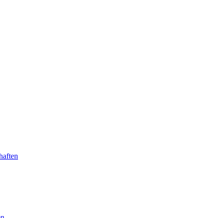
haften
en