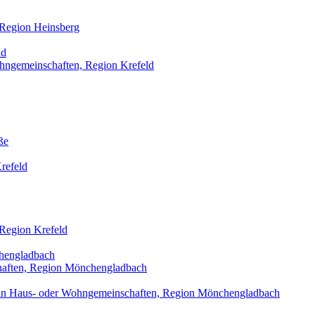
 Region Heinsberg
ld
ohngemeinschaften, Region Krefeld
ße
refeld
 Region Krefeld
hengladbach
haften, Region Mönchengladbach
t in Haus- oder Wohngemeinschaften, Region Mönchengladbach