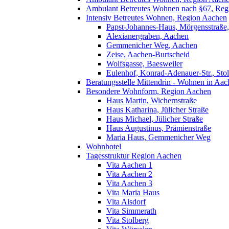
Ambulant Betreutes Wohnen nach §67, Reg
Intensiv Betreutes Wohnen, Region Aachen
Papst-Johannes-Haus, Mörgensstraße
Alexianergraben, Aachen
Gemmenicher Weg, Aachen
Zeise, Aachen-Burtscheid
Wolfsgasse, Baesweiler
Eulenhof, Konrad-Adenauer-Str., Sto
Beratungsstelle Mittendrin - Wohnen in Aac
Besondere Wohnform, Region Aachen
Haus Martin, Wichernstraße
Haus Katharina, Jülicher Straße
Haus Michael, Jülicher Straße
Haus Augustinus, Prämienstraße
Maria Haus, Gemmenicher Weg
Wohnhotel
Tagesstruktur Region Aachen
Vita Aachen 1
Vita Aachen 2
Vita Aachen 3
Vita Maria Haus
Vita Alsdorf
Vita Simmerath
Vita Stolberg