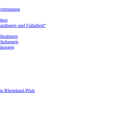
bestimmung
aben
ndlagen und Fallarbeit“
Maßnahmen
chulungen
hulungen
n Rheinland-Pfalz