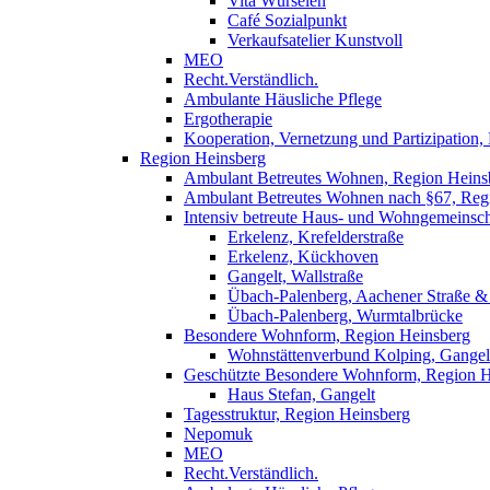
Vita Würselen
Café Sozialpunkt
Verkaufsatelier Kunstvoll
MEO
Recht.Verständlich.
Ambulante Häusliche Pflege
Ergotherapie
Kooperation, Vernetzung und Partizipation
Region Heinsberg
Ambulant Betreutes Wohnen, Region Heins
Ambulant Betreutes Wohnen nach §67, Reg
Intensiv betreute Haus- und Wohngemeinsch
Erkelenz, Krefelderstraße
Erkelenz, Kückhoven
Gangelt, Wallstraße
Übach-Palenberg, Aachener Straße 
Übach-Palenberg, Wurmtalbrücke
Besondere Wohnform, Region Heinsberg
Wohnstättenverbund Kolping, Gangel
Geschützte Besondere Wohnform, Region H
Haus Stefan, Gangelt
Tagesstruktur, Region Heinsberg
Nepomuk
MEO
Recht.Verständlich.