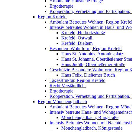
Ambulante Häusliche Pflege
Ergotherapie
Kooperation, Vernetzung und Partizipation,
Region Krefeld
Ambulant Betreutes Wohnen, Region Krefe
Intensiv betreutes Wohnen in Haus- und W
Krefeld, Herbertzstraße
Krefeld, Ostwall
Krefeld, Dießem
Besondere Wohnform, Region Krefeld
Haus St. Antonius, Antoniusplatz
Haus St. Johanna, Oberdießemer Stra
Haus Judith, Oberdießemer Straße
Geschützte Besondere Wohnform, Region K
Haus Felix, Dießemer Bruch
Tagesstruktur, Region Krefeld
Recht.Verständlich.
Ergotherapie
Kooperation, Vernetzung und Partizipation,
Region Mönchengladbach
Ambulant Betreutes Wohnen, Region Mönc
Intensiv betreute Haus- und Wohngemeinsc
Mönchengladbach, Burgstraße
Intensiv Betreutes Wohnen mit Nachtdiens
Mönchengladbach, Königsstraße