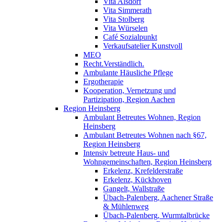
Vita Alsdorf
Vita Simmerath
Vita Stolberg
Vita Würselen
Café Sozialpunkt
Verkaufsatelier Kunstvoll
MEO
Recht.Verständlich.
Ambulante Häusliche Pflege
Ergotherapie
Kooperation, Vernetzung und
Partizipation, Region Aachen
Region Heinsberg
Ambulant Betreutes Wohnen, Region
Heinsberg
Ambulant Betreutes Wohnen nach §67,
Region Heinsberg
Intensiv betreute Haus- und
Wohngemeinschaften, Region Heinsberg
Erkelenz, Krefelderstraße
Erkelenz, Kückhoven
Gangelt, Wallstraße
Übach-Palenberg, Aachener Straße
& Mühlenweg
Übach-Palenberg, Wurmtalbrücke