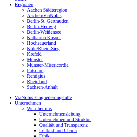
Regionen
Aachen Städteregion
Aachen/ViaNobis
Berlin-St. Gertrauden
Berlin-Hedwig
Berlin-Weißensee
Katharina Kasper
Hochsauerland
Köln/Rhein-Sieg
Krefeld
Münster
Münster-Misericordia
Potsdam
Remigius
Rheinland
Sachsen-Anhalt
ViaNobis Eingliederungshilfe
Unternehmen
Wir über uns
Unternehmensleitung
Unternehmen und Struktur
Qualität und Transparenz
Leitbild und Charta
Ethik