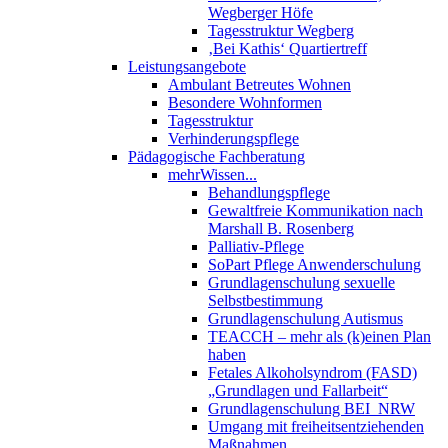
Wegberger Höfe
Tagesstruktur Wegberg
‚Bei Kathis‘ Quartiertreff
Leistungsangebote
Ambulant Betreutes Wohnen
Besondere Wohnformen
Tagesstruktur
Verhinderungspflege
Pädagogische Fachberatung
mehrWissen...
Behandlungspflege
Gewaltfreie Kommunikation nach
Marshall B. Rosenberg
Palliativ-Pflege
SoPart Pflege Anwenderschulung
Grundlagenschulung sexuelle
Selbstbestimmung
Grundlagenschulung Autismus
TEACCH – mehr als (k)einen Plan
haben
Fetales Alkoholsyndrom (FASD)
„Grundlagen und Fallarbeit“
Grundlagenschulung BEI_NRW
Umgang mit freiheitsentziehenden
Maßnahmen