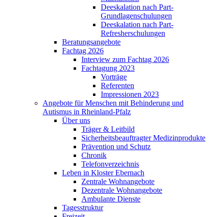
Deeskalation nach Part-
Grundlagenschulungen
Deeskalation nach Part-
Refresherschulungen
Beratungsangebote
Fachtag 2026
Interview zum Fachtag 2026
Fachtagung 2023
Vorträge
Referenten
Impressionen 2023
Angebote für Menschen mit Behinderung und
Autismus in Rheinland-Pfalz
Über uns
Träger & Leitbild
Sicherheitsbeauftragter Medizinprodukte
Prävention und Schutz
Chronik
Telefonverzeichnis
Leben in Kloster Ebernach
Zentrale Wohnangebote
Dezentrale Wohnangebote
Ambulante Dienste
Tagesstruktur
Freizeit