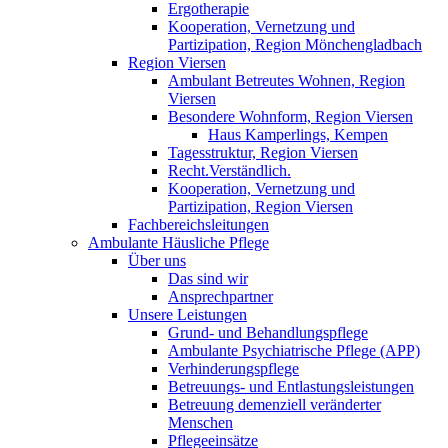
Ergotherapie
Kooperation, Vernetzung und
Partizipation, Region Mönchengladbach
Region Viersen
Ambulant Betreutes Wohnen, Region
Viersen
Besondere Wohnform, Region Viersen
Haus Kamperlings, Kempen
Tagesstruktur, Region Viersen
Recht.Verständlich.
Kooperation, Vernetzung und
Partizipation, Region Viersen
Fachbereichsleitungen
Ambulante Häusliche Pflege
Über uns
Das sind wir
Ansprechpartner
Unsere Leistungen
Grund- und Behandlungspflege
Ambulante Psychiatrische Pflege (APP)
Verhinderungspflege
Betreuungs- und Entlastungsleistungen
Betreuung demenziell veränderter
Menschen
Pflegeeinsätze